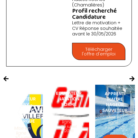
(Chamalières)
Profil recherché
Candidature
Lettre de motivation +
CV Réponse souhaitée
avant le 30/05/2026
Télécharger
l'offre d'emploi
CDD
EDUCATEUR
APPRENTI
EDUCATEUR
NATATION
MAITRE
RUGBY -
FORME
NAGEUR
VILLEFRANCHE-
SANTÉ
SAUVETEUR
DE-
Mise en
Mise en
ROUERGUE
ligne :
ligne :
30 juillet
3 juin 2026
Mise en
2026
ligne :
30 juillet