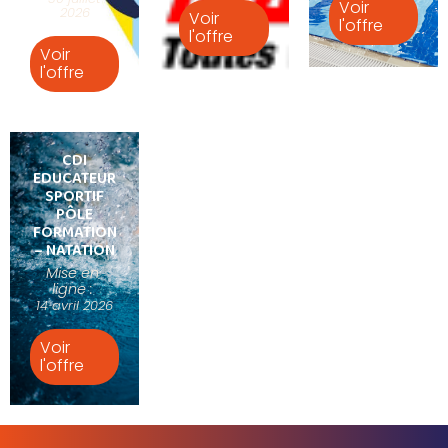
Voir
2026
Voir
l'offre
l'offre
Voir
l'offre
CDI
EDUCATEUR
SPORTIF
PÔLE
FORMATION
– NATATION
Mise en
ligne :
14 avril 2026
Voir
l'offre