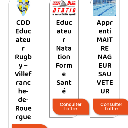
CDD
Educ
Appr
Educ
ateu
enti
ateu
r
MAIT
r
Nata
RE
Rugb
tion
NAG
y –
Form
EUR
Villef
e
SAU
ranc
Sant
VETE
he-
é
UR
de-
Consulter
Consulter
Roue
l'offre
l'offre
rgue