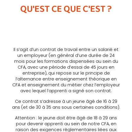
QU'EST CE QUE C'EST ?
00:00
00:00
10
10
Utilisez
les
00:00
00:00
10
10
Utilisez
Lecteur
flèches
les
00:00
00:00
10
10
Utilisez
vidéo
Lecteur
haut/bas
flèches
les
vidéo
Lecteur
pour
haut/bas
flèches
vidéo
augmenter
pour
haut/bas
Il s’agit d’un contrat de travail entre un salarié et
ou
augmenter
pour
diminuer
un employeur (en général d’une durée de 24
ou
augmenter
le
diminuer
mois pour les formations dispensées au sein du
ou
volume.
le
diminuer
CFA, avec une période d’essai de 45 jours en
volume.
le
entreprise), qui repose sur le principe de
volume.
l’alternance entre enseignement théorique en
CFA et enseignement du métier chez l’employeur
avec lequel l’apprenti a signé son contrat.
Ce contrat s’adresse à un jeune âgé de 16 à 29
ans (et de 30 à 35 ans sous certaines conditions).
Attention : le jeune doit être âgé de 18 à 29 ans
pour devenir apprenti au sein de notre CFA, en
raison des exigences règlementaires liées aux