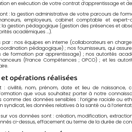
ion en exécution de votre contrat d’apprentissage et de
ont : la gestion administrative de votre parcours de forma
anceurs, employeurs, cabinet comptable et expert-c
et la gestion pédagogique (gestion des présences et ab
rités académiques …).
ar : nos équipes en interne (collaborateurs en charge de
coordination pédagogique) ; nos fournisseurs, qui assur
és de formation par apprentissage) ; nos autorités acad
inanceurs (France Compétences ; OPCO) ; et les autorité
ire.
et opérations réalisées
 : civilité, nom, prénom, date et lieu de naissance, 
 information que vous souhaitez porter à notre connais
comme des données sensibles : l’origine raciale ou ethn
 syndicat, les données relatives à la santé ou à l’orientat
s sur vos données sont : création, modification, extracti
tionnés ci-dessus, effacement au terme de la durée de con