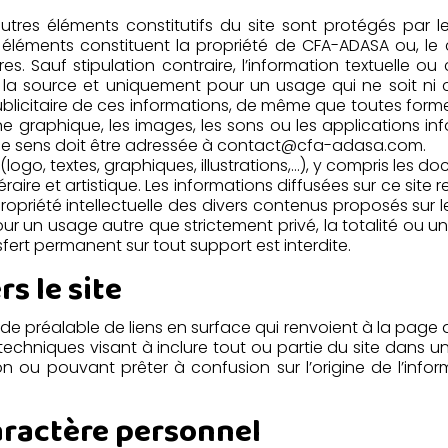
 autres éléments constitutifs du site sont protégés par 
 éléments constituent la propriété de CFA-ADASA ou, le 
 Sauf stipulation contraire, l’information textuelle ou ch
 source et uniquement pour un usage qui ne soit ni comm
icitaire de ces informations, de même que toutes formes
igne graphique, les images, les sons ou les applications in
e sens doit être adressée à
contact@cfa-adasa.com
.
(logo, textes, graphiques, illustrations,…), y compris les 
éraire et artistique. Les informations diffusées sur ce site 
opriété intellectuelle des divers contenus proposés sur le 
our un usage autre que strictement privé, la totalité ou un
fert permanent sur tout support est interdite.
s le site
 préalable de liens en surface qui renvoient à la page 
s techniques visant à inclure tout ou partie du site dans 
on ou pouvant prêter à confusion sur l’origine de l’informa
aractère personnel