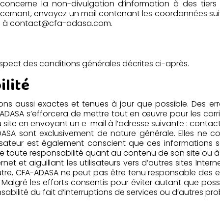
oncerne la non-divulgation d’information à des tiers 
ncernant, envoyez un mail contenant les coordonnées sui
/ à
contact@cfa-adasa.com
.
 respect des conditions générales décrites ci-après.
ilité
tions aussi exactes et tenues à jour que possible. Des e
-ADASA s’efforcera de mettre tout en œuvre pour les cor
 du site en envoyant un e-mail à l’adresse suivante : con
-ADASA sont exclusivement de nature générale. Elles ne
isateur est également conscient que ces informations s
 toute responsabilité quant au contenu de son site ou à l’u
ernet et aiguillant les utilisateurs vers d’autres sites In
tre, CFA-ADASA ne peut pas être tenu responsable des er
 Malgré les efforts consentis pour éviter autant que pos
bilité du fait d’interruptions de services ou d’autres pr