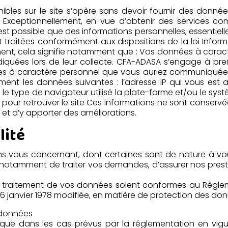
nibles sur le site s’opère sans devoir fournir des donn
e… Exceptionnellement, en vue d’obtenir des service
l est possible que des informations personnelles, essent
nt traitées conformément aux dispositions de la loi Inform
t, cela signifie notamment que : Vos données à caractèr
diquées lors de leur collecte. CFA-ADASA s’engage à pren
ées à caractère personnel que vous auriez communiquées 
ent les données suivantes : l’adresse IP qui vous est a
le type de navigateur utilisé la plate-forme et/ou le systè
s pour retrouver le site Ces informations ne sont conserv
e et d’y apporter des améliorations.
lité
ns vous concernant, dont certaines sont de nature à vous
notamment de traiter vos demandes, d’assurer nos prestat
le traitement de vos données soient conformes au Règle
u 6 janvier 1978 modifiée, en matière de protection des do
s données
que dans les cas prévus par la réglementation en vigue