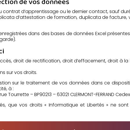
ection de vos données
du contrat d’apprentissage ou le dernier contact, sauf dur
icata d’attestation de formation, duplicata de facture, v
enregistrées dans des bases de données Excel présentes s
garde).
ci
cès, droit de rectification, droit d’effacement, droit à la l
ns sur vos droits.
estion sur le traitement de vos données dans ce disposit
té, à :
 rue Tourrette – BP90213 – 63021 CLERMONT-FERRAND Cedex 
és, que vos droits « Informatique et Libertés » ne so