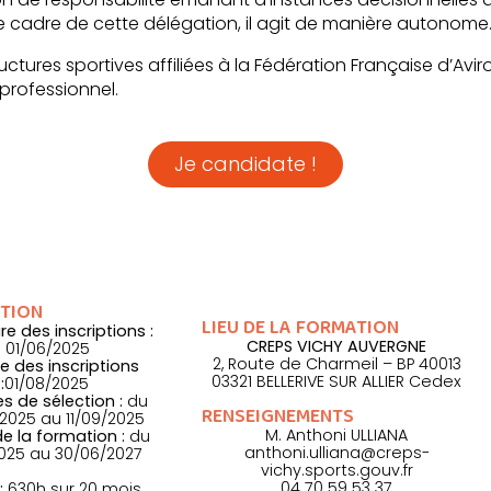
 cadre de cette délégation, il agit de manière autonome
uctures sportives affiliées à la Fédération Française d’Av
professionnel.
Je candidate !
TION
LIEU DE LA FORMATION
e des inscriptions :
CREPS VICHY AUVERGNE
01/06/2025
2, Route de Charmeil – BP 40013
e des inscriptions
03321 BELLERIVE SUR ALLIER Cedex
:
01/08/2025
s de sélection :
du
RENSEIGNEMENTS
2025 au 11/09/2025
M.
Anthoni ULLIANA
e la formation :
du
anthoni.ulliana@creps-
2025 au 30/06/2027
vichy.sports.gouv.fr
04 70 59 53 37
:
630h sur 20 mois