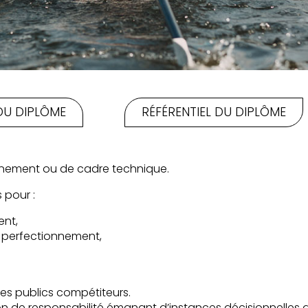
DU DIPLÔME
RÉFÉRENTIEL DU DIPLÔME
raînement ou de cadre technique.
 pour :
ent,
e perfectionnement,
es publics compétiteurs.
on de responsabilité émanant d’instances décisionnelles a