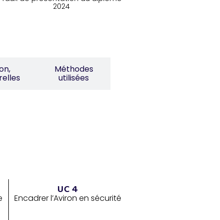
2024
on,
Méthodes
relles
utilisées
UC 4
e
Encadrer l’Aviron en sécurité