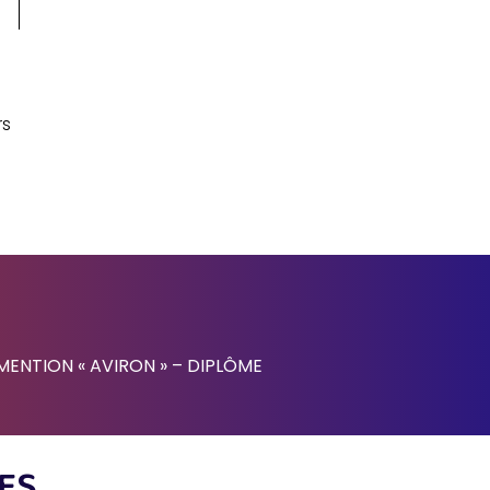
rs
MENTION « AVIRON » – DIPLÔME
ES