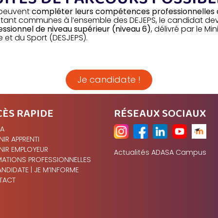
e peuvent
compléter leurs compétences professionnelles 
 étant communes à l’ensemble des DEJEPS, le candidat devr
ssionnel de niveau supérieur (niveau 6)
, délivré par le Mi
e et du Sport (DESJEPS).
Je candidate !
CÈS RAPIDE
RÉSEAUX SOCIAUX
FA
NIR APPRENTI
NIR EMPLOYEUR
Actualités ADASA Campus
ATIONS PROFESSIONNELLES
ANDIDATE | JE M’INFORME
TACT