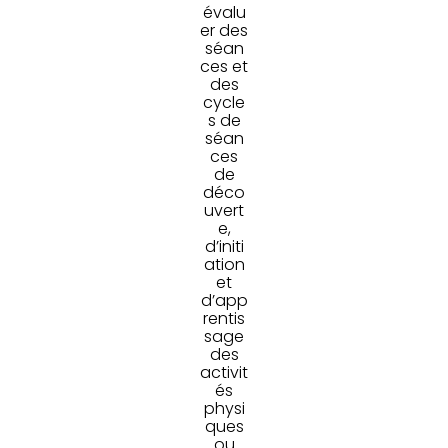
évalu
er des
séan
ces et
des
cycle
s de
séan
ces
de
déco
uvert
e,
d’initi
ation
et
d’app
rentis
sage
des
activit
és
physi
ques
ou