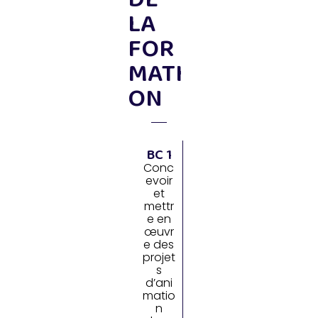
LA
FOR
MATI
ON
BC 1
Conc
evoir
et
mettr
e en
œuvr
e des
projet
s
d’ani
matio
n