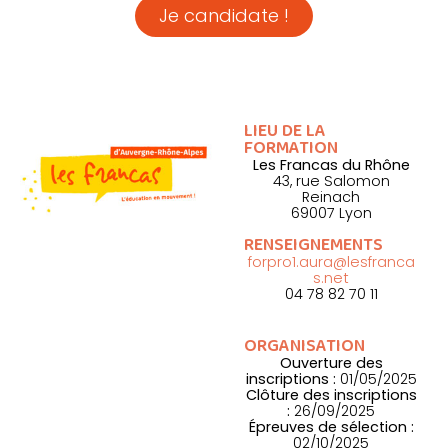
Je candidate !
Formation dispensée Dép.69
LIEU DE LA
FORMATION
Les Francas du Rhône
43, rue Salomon
Reinach
69007 Lyon
RENSEIGNEMENTS
forpro1.aura@lesfranca
s.net
04 78 82 70 11
ORGANISATION
Ouverture des
inscriptions :
01/05/2025
Clôture des inscriptions
:
26/09/2025
Épreuves de sélection :
02/10/2025