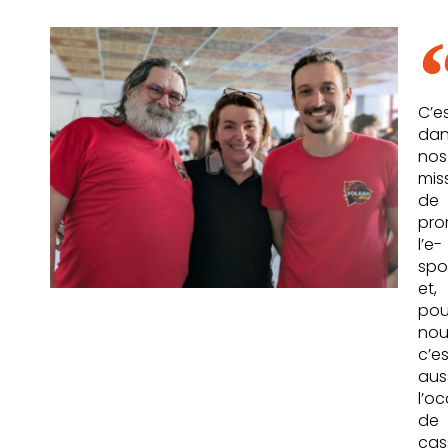
C’e
dan
nos
mis
de
pro
l’e-
spo
et,
pou
nou
c’es
aus
l’o
de
cas