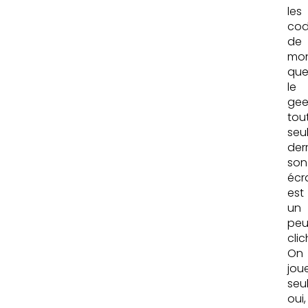
les
cod
de
mon
qu
le
gee
tou
seu
derr
son
écr
est
un
pe
clic
On
jou
seul
oui,