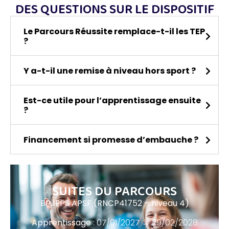
DES QUESTIONS SUR LE DISPOSITIF
Le Parcours Réussite remplace-t-il les TEP
?
Y a-t-il une remise à niveau hors sport ?
Est-ce utile pour l’apprentissage ensuite
?
Financement si promesse d’embauche ?
SUITES DU PARCOURS
BPJEPS APSF (RNCP41752 – niveau 4)
Apprentissage
: 07/01/2027 → 29/02/2028