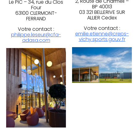
2, Route de Charmeil –
Le PIC – 34, rue du Clos
BP 40013
Four
03 321 BELLERIVE SUR
63100 CLERMONT-
ALLIER Cedex
FERRAND
Votre contact :
Votre contact :
emilie.etienne@creps-
philippe.leseur@cfa-
vichy.sports.gouv.fr
adasa.com