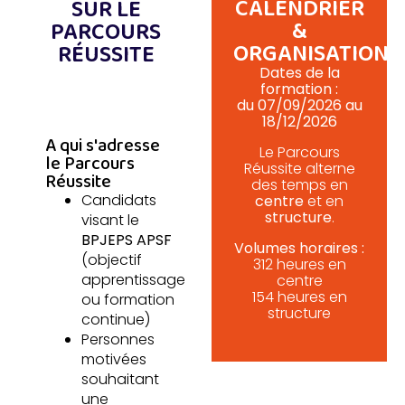
CALENDRIER
SUR LE
&
PARCOURS
ORGANISATION
RÉUSSITE
Dates de la
POUR QUI ?
formation :
du 07/09/2026 au
18/12/2026
A qui s'adresse
Le Parcours
le Parcours
Réussite alterne
Réussite
des temps en
Candidats
centre
et en
structure
.
visant le
BPJEPS APSF
Volumes horaires :
(objectif
312 heures en
apprentissage
centre
154 heures en
ou formation
structure
continue)
Personnes
motivées
souhaitant
une