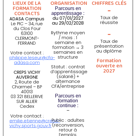
LIEUX DE LA
ORGANISATION
CHIFFRES CLÉS
-
FORMATION
Parcours en
CONTACTS
apprentissage :
Taux de
du 07/01/2027
ADASA Campus
réussite
au 29/02/2028
Le PIC – 34, rue
du Clos Four
-
Rythme moyen
63100
/ mois : 1
CLERMONT-
Taux de
semaine en
FERRAND
présentation
formation → 3
au diplôme
semaines en
Votre contact :
structure
philippe.leseur@cfa-
Formation
adasa.com
ouverte en
Statut : contrat
2027
d’apprentissage
CREPS VICHY
(salarié) +
AUVERGNE
alternance
2, Route de
CFA/entreprise
Charmeil – BP
40013
Parcours en
03 321 BELLERIVE
formation
SUR ALLIER
continue :
Cedex
–
Votre contact :
Public : adultes
emilie.etienne@creps-
(reconversion,
vichy.sports.gouv.fr
retour à
l’emploi,